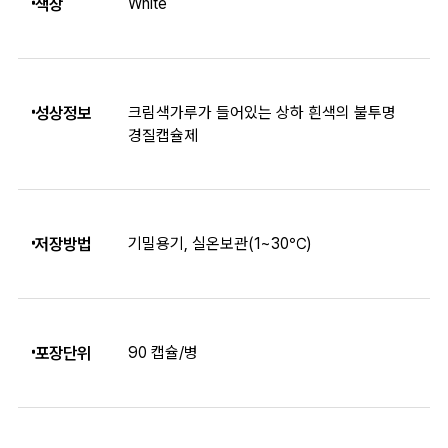
색상
White
성상정보
크림색가루가 들어있는 상하 흰색의 불투명
경질캡슐제
저장방법
기밀용기, 실온보관(1~30℃)
포장단위
90 캡슐/병