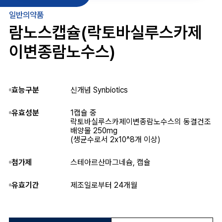
일반의약품
람노스캡슐(락토바실루스카제
이변종람노수스)
효능구분
신개념 Synbiotics
유효성분
1캡슐 중
락토바실루스카제이변종람노수스의 동결건조
배양물 250mg
(생균수로서 2x10^8개 이상)
첨가제
스테아르산마그네슘, 캡슐
유효기간
제조일로부터 24개월