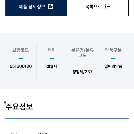
제품 상세정보
목록으로
보험코드
제형
분류명/분류
약품구분
코드
651600130
캡슐제
일반의약품
정장제/237
주요정보