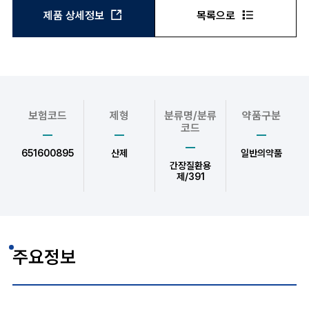
제품 상세정보
목록으로
보험코드
제형
분류명/분류
약품구분
코드
651600895
산제
일반의약품
간장질환용
제/391
주요정보