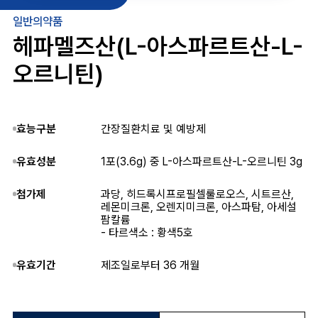
일반의약품
헤파멜즈산(L-아스파르트산-L-
오르니틴)
효능구분
간장질환치료 및 예방제
유효성분
1포(3.6g) 중 L-아스파르트산-L-오르니틴 3g
첨가제
과당, 히드록시프로필셀룰로오스, 시트르산,
레몬미크론, 오렌지미크론, 아스파탐, 아세설
팜칼륨
- 타르색소 : 황색5호
유효기간
제조일로부터 36 개월