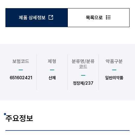
제품 상세정보
목록으로
보험코드
제형
분류명/분류
약품구분
코드
651602421
산제
일반의약품
정장제/237
주요정보