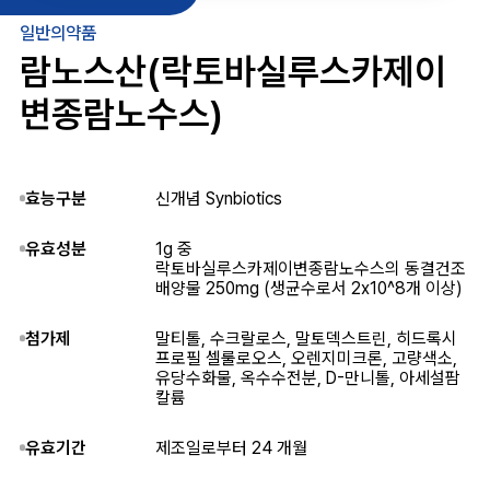
일반의약품
람노스산(락토바실루스카제이
변종람노수스)
효능구분
신개념 Synbiotics
유효성분
1g 중
락토바실루스카제이변종람노수스의 동결건조
배양물 250mg (생균수로서 2x10^8개 이상)
첨가제
말티톨, 수크랄로스, 말토덱스트린, 히드록시
프로필 셀룰로오스, 오렌지미크론, 고량색소,
유당수화물, 옥수수전분, D-만니톨, 아세설팜
칼륨
유효기간
제조일로부터 24 개월