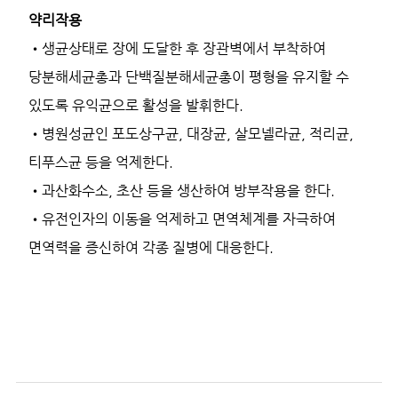
약리작용
•생균상태로 장에 도달한 후 장관벽에서 부착하여
당분해세균총과 단백질분해세균총이 평형을 유지할 수
있도록 유익균으로 활성을 발휘한다.
•병원성균인 포도상구균, 대장균, 살모넬라균, 적리균,
티푸스균 등을 억제한다.
•과산화수소, 초산 등을 생산하여 방부작용을 한다.
•유전인자의 이동을 억제하고 면역체계를 자극하여
면역력을 증신하여 각종 질병에 대응한다.