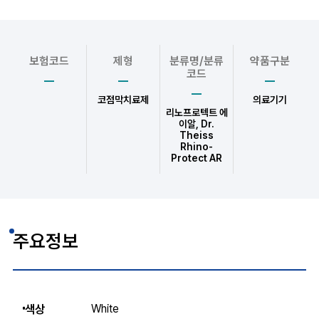
보험코드
제형
분류명/분류
약품구분
코드
코점막치료제
의료기기
리노프로텍트 에
이알, Dr.
Theiss
Rhino-
Protect AR
주요정보
색상
White