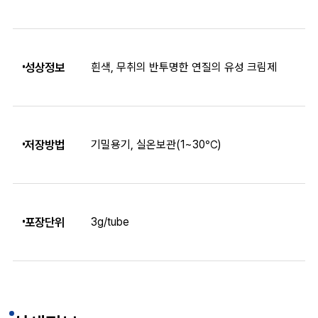
성상정보
흰색, 무취의 반투명한 연질의 유성 크림제
저장방법
기밀용기, 실온보관(1~30℃)
포장단위
3g/tube