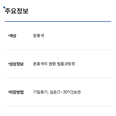
주요정보
색상
분홍색
성상정보
분홍색의 원형 필름코팅정
저장방법
기밀용기, 실온(1~30℃)보관