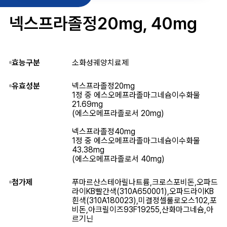
넥스프라졸정20mg, 40mg
효능구분
소화성궤양치료제
유효성분
넥스프라졸정20mg
1정 중 에스오메프라졸마그네슘이수화물
21.69mg
(에스오메프라졸로서 20mg)
넥스프라졸정40mg
1정 중 에스오메프라졸마그네슘이수화물
43.38mg
(에스오메프라졸로서 40mg)
첨가제
푸마르산스테아릴나트륨,크로스포비돈,오파드
라이KB빨간색(310A650001),오파드라이KB
흰색(310A180023),미결정셀룰로오스102,포
비돈,아크릴이즈93F19255,산화마그네슘,아
르기닌